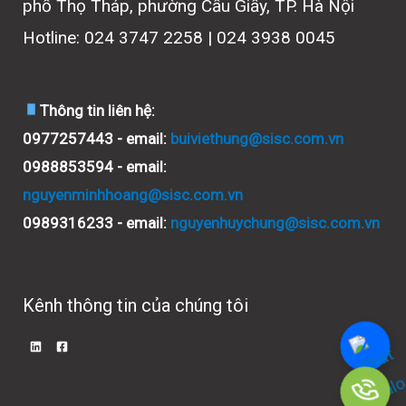
phố Thọ Tháp, phường Cầu Giấy, TP. Hà Nội
Hotline: 024 3747 2258 | 024 3938 0045
Thông tin liên hệ:
0977257443 - email:
buiviethung@sisc.com.vn
0988853594 - email:
nguyenminhhoang@sisc.com.vn
0989316233 - email:
nguyenhuychung@sisc.com.vn
Kênh thông tin của chúng tôi