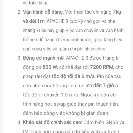
và triển khai.
Vận hành dễ dàng:
Với thân tàu chỉ nặng
7kg
và dài 1m
, APACHE 3 cực kỳ nhỏ gọn và nhẹ
nhàng. Điều này giúp việc vận chuyển và vận hành
trở nên dễ dàng chỉ với một người, giúp tăng hiệu
quả công việc và giảm chi phí nhân công.
Động cơ mạnh mẽ:
APACHE 3 được trang bị
động cơ
800 W
, có thể đạt tới
7200 RPM
, cho
phép tàu đạt
tốc độ tối đa 6 m/s
. Pin của tàu
cho phép hoạt động liên tục
lên đến 7 giờ
ở
tốc độ di chuyển 1.5 m/s. Ngoài ra còn có
tính năng hot-swap giúp thay pin thuận tiện,
đảm bảo công việc không bị gián đoạn.
Khảo sát độ chính xác cao:
Cảm biến GNSS và
IMU tích hợp, cung cấp dữ liệu vị trí và trạng