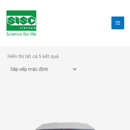
Nhảy
tới
nội
dung
Hiển thị tất cả 5 kết quả