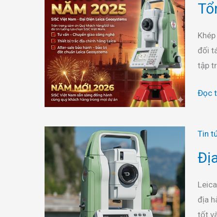
Tổ
trắc
năm
địa
dươn
Khép
cần
lịch
đối t
thiết
2025
tập t
Đọc 
Địa
Tin t
chỉ
Đị
bán
máy
Leica
toàn
địa h
đạc
tốt v