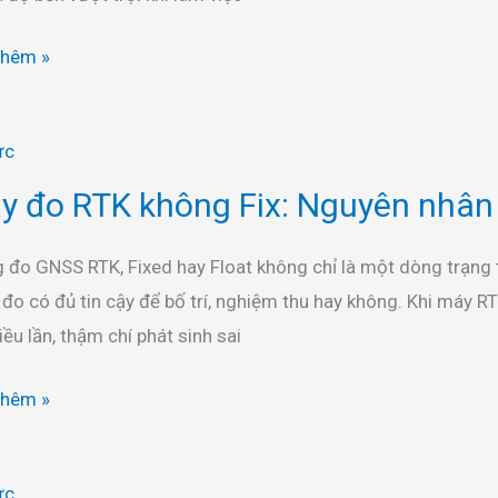
thêm »
ức
y đo RTK không Fix: Nguyên nhân và
g
 đo GNSS RTK, Fixed hay Float không chỉ là một dòng trạng t
đo có đủ tin cậy để bố trí, nghiệm thu hay không. Khi máy R
ên
hiều lần, thậm chí phát sinh sai
thêm »
ức