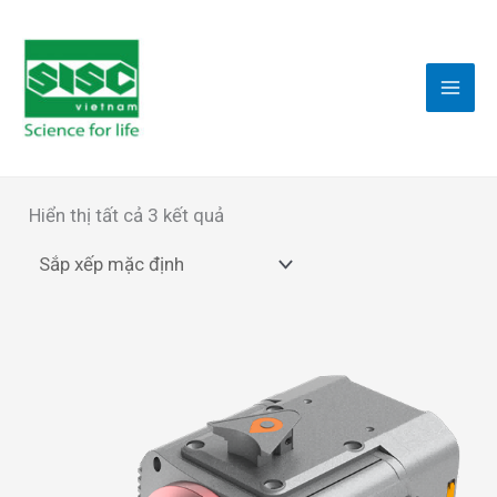
Nhảy
tới
nội
dung
Hiển thị tất cả 3 kết quả