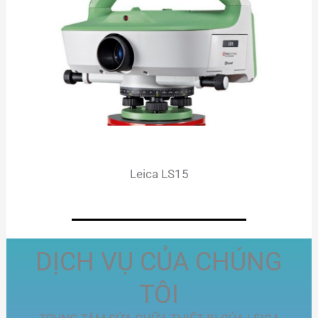
Leica LS15
DỊCH VỤ CỦA CHÚNG
TÔI