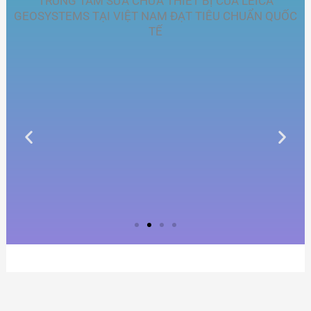
TRUNG TÂM SỬA CHỮA THIẾT BỊ CỦA LEICA
GEOSYSTEMS TẠI VIỆT NAM ĐẠT TIÊU CHUẨN QUỐC
TẾ