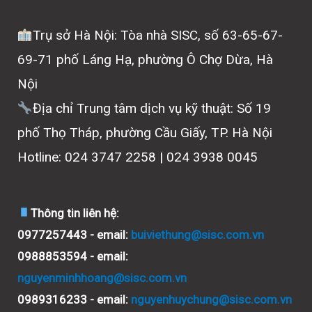
Trụ sở Hà Nội: Tòa nhà SISC, số 63-65-67-
69-71 phố Láng Hạ, phường Ô Chợ Dừa, Hà
Nội
Địa chỉ Trung tâm dịch vụ kỹ thuật: Số 19
phố Thọ Tháp, phường Cầu Giấy, TP. Hà Nội
Hotline: 024 3747 2258 | 024 3938 0045
Thông tin liên hệ:
0977257443 - email:
buiviethung@sisc.com.vn
0988853594 - email:
nguyenminhhoang@sisc.com.vn
0989316233 - email:
nguyenhuychung@sisc.com.vn