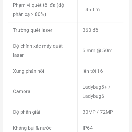
Phạm vi quét tối đa (độ
1450 m
phản xạ > 80%)
Trường quét laser
360 độ
Độ chính xác máy quét
5 mm @ 50m
laser
Xung phản hồi
lên tới 16
Ladybug5+ /
Camera
Ladybug6
Độ phân giải
30MP / 72MP
Kháng bụi & nước
IP64