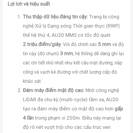
Lợi ích và hiệu suất
Thu thập dữ liệu đáng tin cậy:
Trang bị công
nghệ Xử lý Dạng sóng Thời gian thực (RWP)
thế hệ thứ 4, AU20 MMS có tốc độ quét
2
triệu
đ
iểm/giâ
y
5
mm
. Với độ chính xác
và độ
3
mm
tin cậy (độ chụm)
, hệ thống dễ dàng ghi lại
các chi tiết nhỏ nhất như kết cấu mặt đường, nắp
cống và vạch kẻ đường với chất lượng cấp độ
khảo sát.
Đám mây điểm mật độ cao:
Nhờ công nghệ
LiDAR đa chu kỳ (multi-cycle) tầm xa, AU20
tạo ra đám mây điểm có mật độ cao hơn
gấp
4 lần
trong phạm vi
250m
. Điều này mang lại
độ rõ nét vượt trội cho các cấu trúc ven