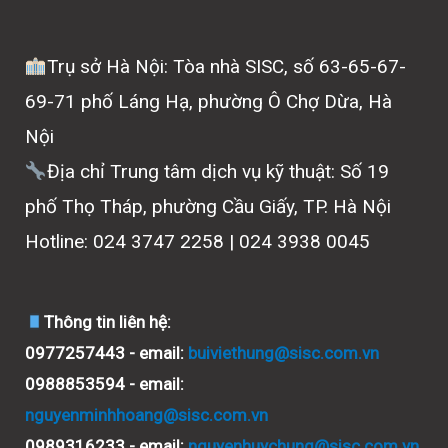
Trụ sở Hà Nội: Tòa nhà SISC, số 63-65-67-
69-71 phố Láng Hạ, phường Ô Chợ Dừa, Hà
Nội
Địa chỉ Trung tâm dịch vụ kỹ thuật: Số 19
phố Thọ Tháp, phường Cầu Giấy, TP. Hà Nội
Hotline: 024 3747 2258 | 024 3938 0045
Thông tin liên hệ:
0977257443 - email:
buiviethung@sisc.com.vn
0988853594 - email:
nguyenminhhoang@sisc.com.vn
0989316233 - email:
nguyenhuychung@sisc.com.vn