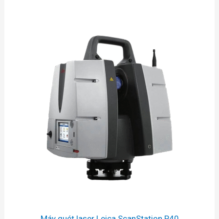
Máy quét laser Leica ScanStation P40