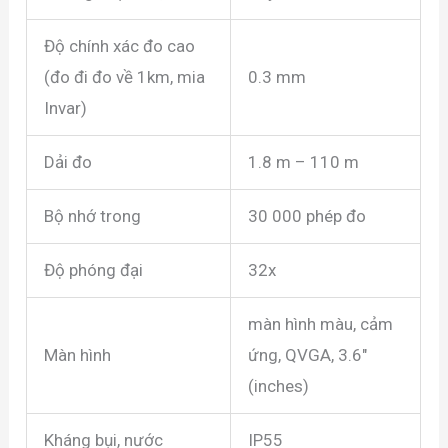
Độ chính xác đo cao
(đo đi đo về 1km, mia
0.3 mm
Invar)
Dải đo
1.8 m – 110 m
Bộ nhớ trong
30 000 phép đo
Độ phóng đại
32x
màn hình màu, cảm
Màn hình
ứng, QVGA, 3.6″
(inches)
Kháng bụi, nước
IP55